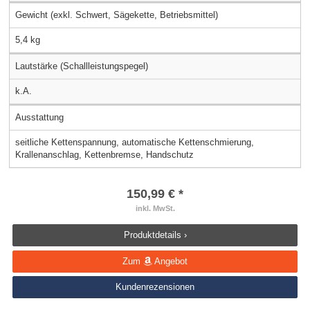
Gewicht (exkl. Schwert, Sägekette, Betriebsmittel)
5,4 kg
Lautstärke (Schallleistungspegel)
k.A.
Ausstattung
seitliche Kettenspannung, automatische Kettenschmierung,
Krallenanschlag, Kettenbremse, Handschutz
150,99 € *
inkl. MwSt.
Produktdetails ›
Zum
Angebot
Kundenrezensionen