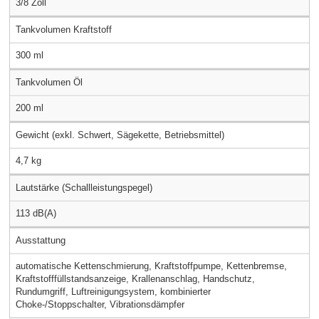
3/8 Zoll
Tankvolumen Kraftstoff
300 ml
Tankvolumen Öl
200 ml
Gewicht (exkl. Schwert, Sägekette, Betriebsmittel)
4,7 kg
Lautstärke (Schallleistungspegel)
113 dB(A)
Ausstattung
automatische Kettenschmierung, Kraftstoffpumpe, Kettenbremse,
Kraftstofffüllstandsanzeige, Krallenanschlag, Handschutz,
Rundumgriff, Luftreinigungsystem, kombinierter
Choke-/Stoppschalter, Vibrationsdämpfer