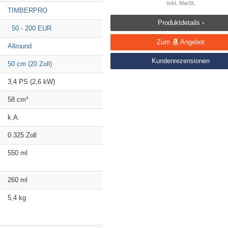
inkl. MwSt.
TIMBERPRO
Produktdetails ›
50 - 200 EUR
Zum
Angebot
Allround
Kundenrezensionen
50 cm (20 Zoll)
3,4 PS (2,6 kW)
58 cm³
k.A.
0.325 Zoll
550 ml
260 ml
5,4 kg