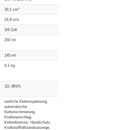
30,1 cm³
24,8 m/s
3/8 Zoll
250 ml
145 ml
4,1 kg
111 dB(A)
seitliche Kettenspannung,
automatische
Kettenschmierung,
Krallenanschlag,
Kettenbremse, Handschutz,
Kraftstofffüllstandsanzeige,