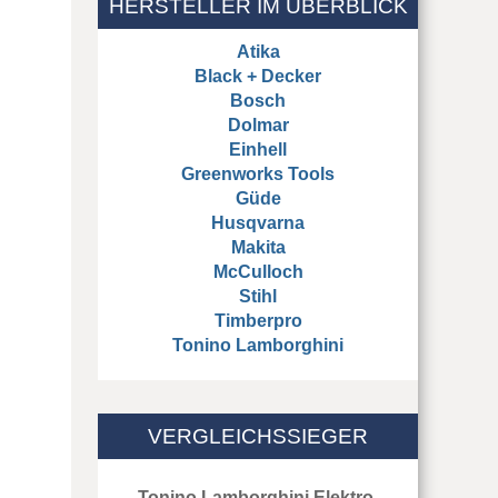
HERSTELLER IM ÜBERBLICK
Atika
Black + Decker
Bosch
Dolmar
Einhell
Greenworks Tools
Güde
Husqvarna
Makita
McCulloch
Stihl
Timberpro
Tonino Lamborghini
VERGLEICHSSIEGER
Tonino Lamborghini Elektro-