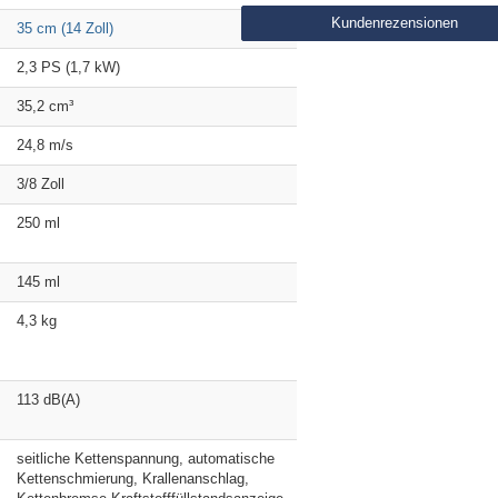
Kundenrezensionen
35 cm (14 Zoll)
2,3 PS (1,7 kW)
35,2 cm³
24,8 m/s
3/8 Zoll
250 ml
145 ml
4,3 kg
113 dB(A)
seitliche Kettenspannung, automatische
Kettenschmierung, Krallenanschlag,