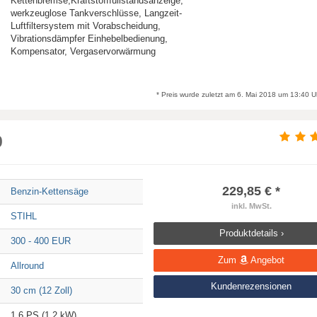
Kettenbremse,Kraftstofffüllstandsanzeige,
werkzeuglose Tankverschlüsse, Langzeit-
Luftfiltersystem mit Vorabscheidung,
Vibrationsdämpfer Einhebelbedienung,
Kompensator, Vergaservorwärmung
* Preis wurde zuletzt am 6. Mai 2018 um 13:40 Uhr
0
229,85 € *
Benzin-Kettensäge
inkl. MwSt.
STIHL
Produktdetails ›
300 - 400 EUR
Zum
Angebot
Allround
Kundenrezensionen
30 cm (12 Zoll)
1,6 PS (1,2 kW)