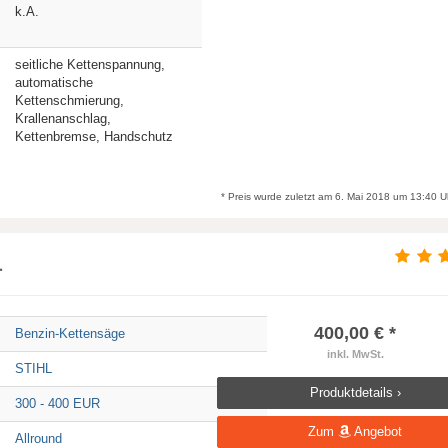
k.A.
seitliche Kettenspannung,
automatische
Kettenschmierung,
Krallenanschlag,
Kettenbremse, Handschutz
* Preis wurde zuletzt am 6. Mai 2018 um 13:40 Uhr
1
400,00 € *
Benzin-Kettensäge
inkl. MwSt.
STIHL
Produktdetails ›
300 - 400 EUR
Zum
Angebot
Allround