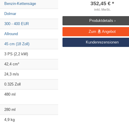
352,45 € *
Benzin-Kettensäge
inkl. MwSt.
Dolmar
Produktdetails ›
300 - 400 EUR
Zum
Angebot
Allround
Kundenrezensionen
45 cm (18 Zoll)
3 PS (2,2 kW)
42,4 cm³
24,3 m/s
0.325 Zoll
480 ml
280 ml
4,9 kg