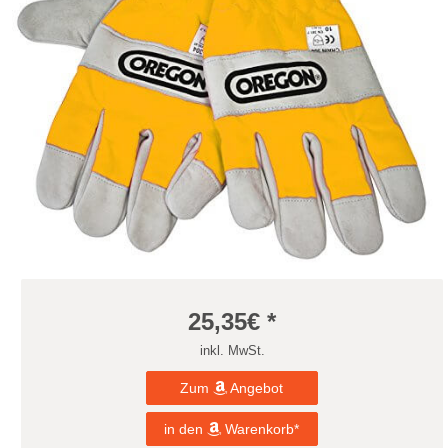
25,35
€ *
inkl. MwSt.
Zum
Angebot
in den
Warenkorb*