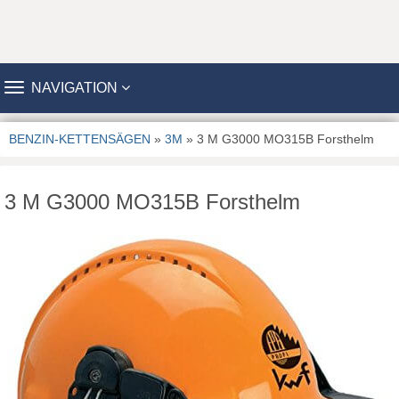
TOGGLE
NAVIGATION
NAVIGATION
BENZIN-KETTENSÄGEN
»
3M
» 3 M G3000 MO315B Forsthelm
3 M G3000 MO315B Forsthelm